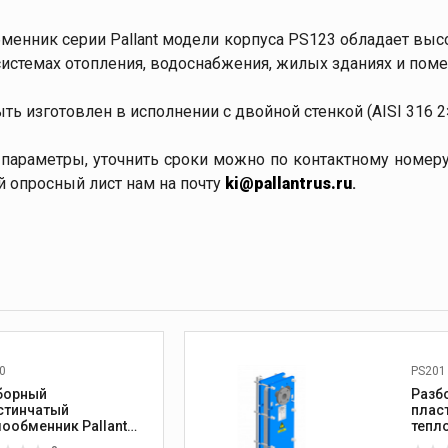
менник серии Pallant модели корпуса PS123 обладает вы
системах отопления, водоснабжения, жилых зданиях и пом
 изготовлен в исполнении с двойной стенкой (AISI 316 2×
е параметры, уточнить сроки можно по контактному номе
й опросный лист нам на почту
ki@pallantrus.ru
.
0
PS201
борный
Разб
стинчатый
плас
лообменник Pallant
тепл
60
PS20