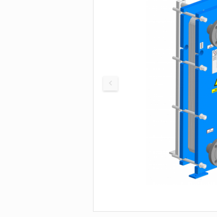
Устройства для ко
элегаза
Дополнительное
оборудование
Плотномеры и
денсиметры