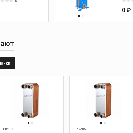
0
₽
0 ₽
пают
нники
PK210
PK205