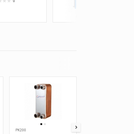
0
0 ₽
PK200
PK105