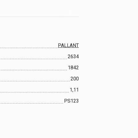
PALLANT
2634
1842
200
1,11
PS123