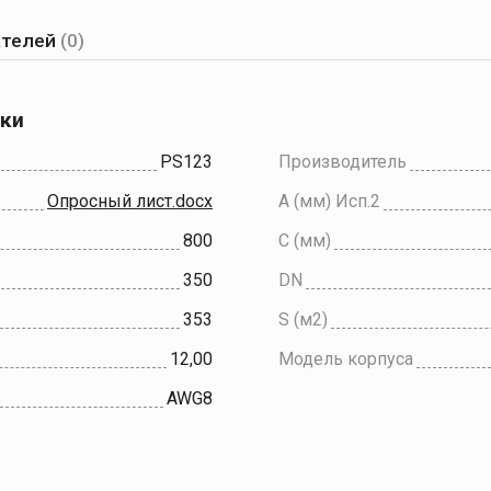
ателей
(0)
ики
PS123
Производитель
Опросный лист.docx
A (мм) Исп.2
800
C (мм)
350
DN
353
S (м2)
12,00
Модель корпуса
AWG8