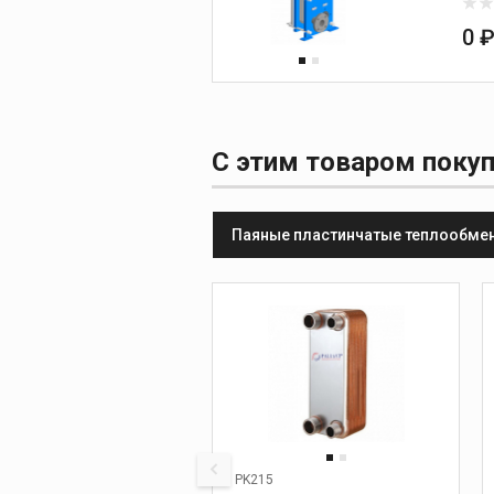
0 
С этим товаром поку
Паяные пластинчатые теплообме
PK215