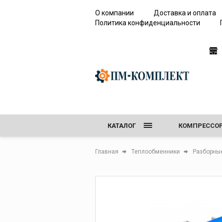
О компании
Доставка и оплата
Политика конфиденциальности
Сервисное
оборудование 
работы с элега
(SF6)
КАТАЛОГ
КОМПРЕССО
Течеискатели элег
Анализаторы каче
ПЕСКОСТРУЙ
Главная
Теплообменники
Разборны
элегаза
Сервисные устано
СЕРВИСНОЕ О
Устройства для
откачивания и за
элегазом
Резервуары