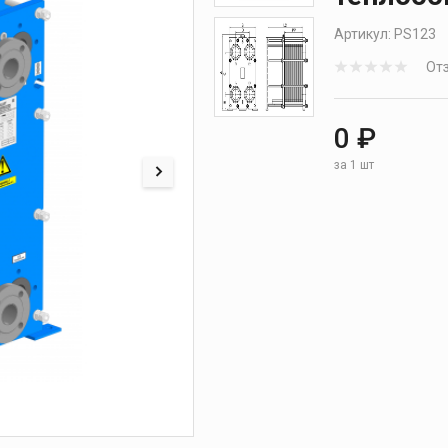
нтроля
Артикул:
PS123
Отз
0 ₽
за 1 шт