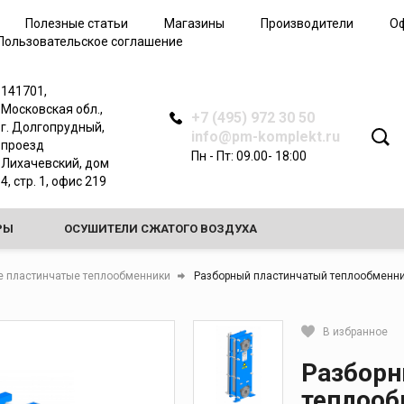
Дополнительные
Полезные статьи
Магазины
Производители
О
принадлежности для
Пользовательское соглашение
пескоструйного
оборудования
Спецодежда
141701,
пескоструйщика
Московская обл.,
+7 (495) 972 30 50
г. Долгопрудный,
info@pm-komplekt.ru
проезд
Пн - Пт: 09.00- 18:00
Лихачевский, дом
4, стр. 1, офис 219
для
зом
РЫ
ОСУШИТЕЛИ СЖАТОГО ВОЗДУХА
аза
ства
НОЕ ОБОРУДОВАНИЕ
ТЕПЛООБМЕННИКИ
е пластинчатые теплообменники
Разборный пластинчатый теплообменник
вки
БОРУДОВАНИЕ ДЛЯ РАБОТЫ С ЭЛЕГАЗОМ (SF6)
В избранное
полнения
Кликните, чтобы скопировать 
Разборн
теплооб