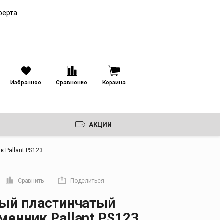
Паяные пластинчатые
теплообменники
ферта
Кожухопластинчатые
теплообменники
Избранное
Сравнение
Корзина
АКЦИИ
 Pallant PS123
Сравнить
Поделиться
прямую ссылку
ый пластинчатый
менник Pallant PS123