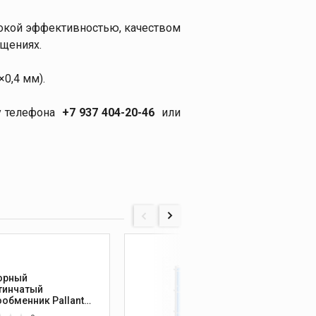
сокой эффективностью, качеством
ещениях.
0,4 мм).
ру телефона
+7 937 404-20-46
или
PS188
орный
Разбо
тинчатый
пласт
ообменник Pallant
теплоо
1
PS188