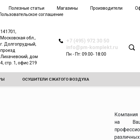
Дополнительные
Полезные статьи
Магазины
Производители
О
принадлежности для
Пользовательское соглашение
пескоструйного
оборудования
Спецодежда
141701,
пескоструйщика
Московская обл.,
+7 (495) 972 30 50
г. Долгопрудный,
info@pm-komplekt.ru
проезд
Пн - Пт: 09.00- 18:00
Лихачевский, дом
4, стр. 1, офис 219
для
зом
РЫ
ОСУШИТЕЛИ СЖАТОГО ВОЗДУХА
аза
ства
НОЕ ОБОРУДОВАНИЕ
ТЕПЛООБМЕННИКИ
вки
БОРУДОВАНИЕ ДЛЯ РАБОТЫ С ЭЛЕГАЗОМ (SF6)
Компания
на Ваш
полнения
професси
различны