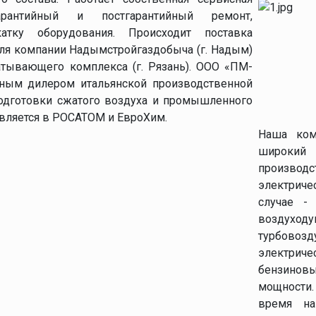
рантийный и постгарантийный ремонт,
атку оборудования. Происходит поставка
я компании Надымстройгаздобыча (г. Надым)
атывающего комплекса (г. Рязань). ООО «ПМ-
ным дилером итальянской производственной
одготовки сжатого воздуха и промышленного
вляется в РОСАТОМ и ЕвроХим.
Наша ком
широкий
произво
электрич
случае -
воздуходу
турбово
электриче
бензино
мощности.
время на