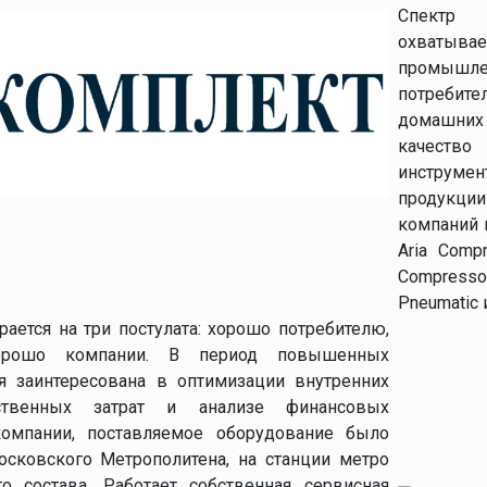
Спектр п
нтроля
охваты
промышл
потребите
домашни
качеств
инструме
продукц
компаний к
Aria Compr
Compress
Pneumatic 
ется на три постулата: хорошо потребителю,
орошо компании. В период повышенных
я заинтересована в оптимизации внутренних
йственных затрат и анализе финансовых
компании, поставляемое оборудование было
сковского Метрополитена, на станции метро
 состава. Работает собственная сервисная