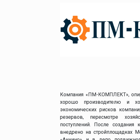
Устройства для ко
элегаза
Дополнительное
оборудование
Плотномеры и
денсиметры
Компания «ПМ-КОМПЛЕКТ», опира
хорошо производителю и х
экономических рисков компани
резервов, пересмотре хозя
поступлений. После создания 
внедрено на стройплощадках Мо
«Аннино» и в депо подвижного