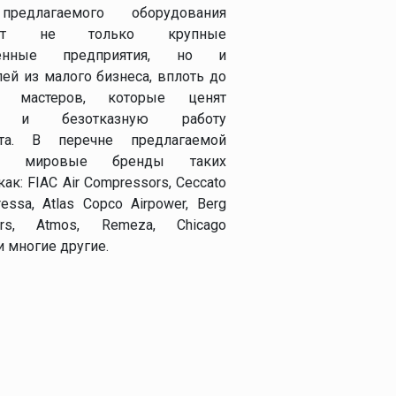
редлагаемого оборудования
вает не только крупные
енные предприятия, но и
лей из малого бизнеса, вплоть до
х мастеров, которые ценят
о и безотказную работу
нта. В перечне предлагаемой
ии мировые бренды таких
ак: FIAC Air Compressors, Ceccato
essa, Atlas Copco Airpower, Berg
ors, Atmos, Remeza, Chicago
и многие другие.