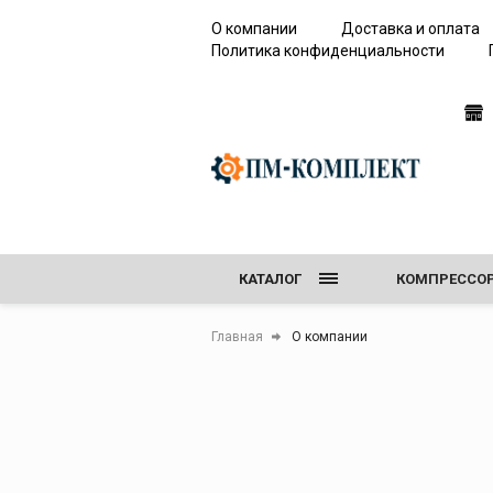
О компании
Доставка и оплата
Политика конфиденциальности
Сервисное
оборудование 
работы с элега
(SF6)
КАТАЛОГ
КОМПРЕССО
Течеискатели элег
Анализаторы каче
ПЕСКОСТРУЙ
Главная
О компании
элегаза
Сервисные устано
СЕРВИСНОЕ О
Устройства для
откачивания и за
элегазом
Резервуары