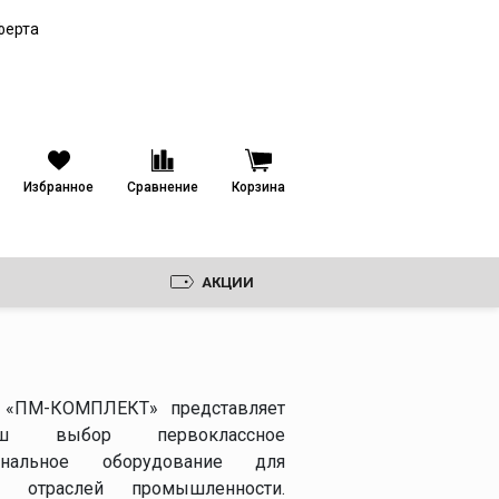
Паяные пластинчатые
теплообменники
ферта
Кожухопластинчатые
теплообменники
Избранное
Сравнение
Корзина
АКЦИИ
 «ПМ-КОМПЛЕКТ» представляет
 выбор первоклассное
ональное оборудование для
х отраслей промышленности.