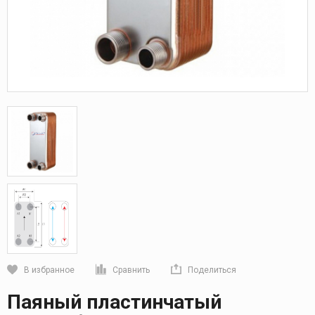
В избранное
Сравнить
Поделиться
Кликните, чтобы скопировать прямую ссылку
Паяный пластинчатый