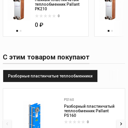
теплообменник Pallant
PK210
0
0 ₽
С этим товаром покупают
Разборные пластинчатые теплообменники
PS160
Производитель:
PALLANT
Разборный пластинчатый
A (мм) Исп.2:
2745
теплообменник Pallant
B (мм) Исп.2:
PS160
1140
C (мм):
1916
0
D (мм):
556