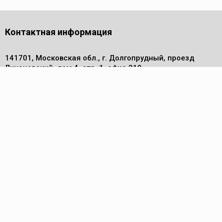
Контактная информация
141701, Московская обл., г. Долгопрудный, проезд
Лихачевский, дом 4, стр. 1, офис 219
Телефон
+7 (495) 972 30 50
Электронная почта
info@pm-komplekt.ru
Каталог
Компрессоры
Осушители сжатого воздуха
Воздуходувки