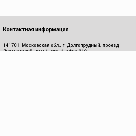
Контактная информация
141701, Московская обл., г. Долгопрудный, проезд
Лихачевский, дом 4, стр. 1, офис 219
Телефон
+7 (495) 972 30 50
Электронная почта
info@pm-komplekt.ru
Каталог
Компрессоры
Осушители сжатого воздуха