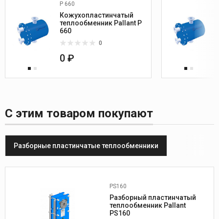
P 660
Кожухопластинчатый
теплообменник Pallant P
660
0
0 ₽
С этим товаром покупают
Разборные пластинчатые теплообменники
PS160
Производитель:
PALLANT
Разборный пластинчатый
A (мм) Исп.2:
2745
теплообменник Pallant
B (мм) Исп.2:
PS160
1140