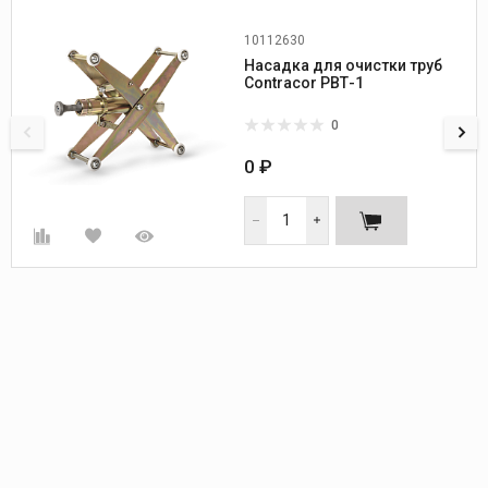
10112630
Производитель:
Contracor
Насадка для очистки труб
Contracor РВТ-1
0
0 ₽