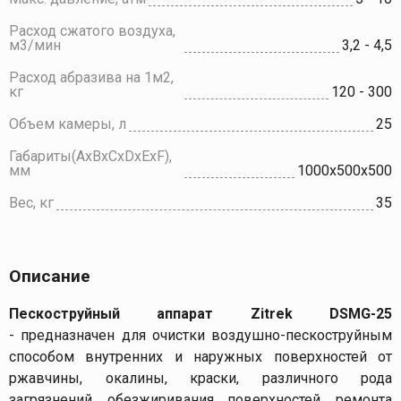
Расход сжатого воздуха,
м3/мин
3,2 - 4,5
Расход абразива на 1м2,
кг
120 - 300
Объем камеры, л
25
Габариты(AхBxCxDxExF),
мм
1000х500х500
Вес, кг
35
Описание
Пескоструйный аппарат Zitrek DSMG-25
- предназначен для очистки воздушно-пескоструйным
способом внутренних и наружных поверхностей от
ржавчины, окалины, краски, различного рода
загрязнений, обезжиривания поверхностей, ремонта