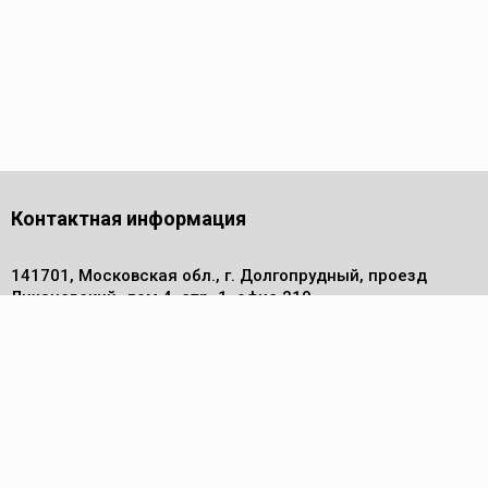
Контактная информация
141701, Московская обл., г. Долгопрудный, проезд
Лихачевский, дом 4, стр. 1, офис 219
Телефон
+7 (495) 972 30 50
Электронная почта
info@pm-komplekt.ru