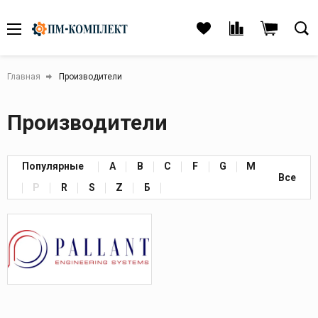
Главная
Производители
Производители
Популярные
A
B
C
F
G
M
Все
P
R
S
Z
Б