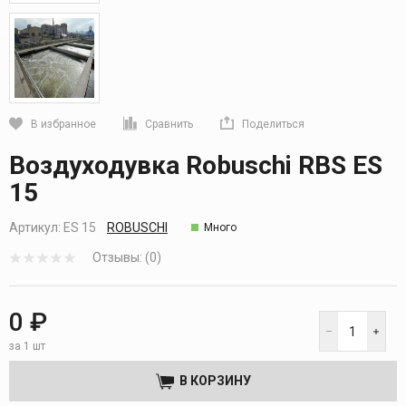
В избранное
Сравнить
Поделиться
Кликните, чтобы скопировать прямую ссылку
Воздуходувка Robuschi RBS ES
15
Артикул:
ES 15
ROBUSCHI
Много
Отзывы: (0)
0 ₽
за 1 шт
В КОРЗИНУ