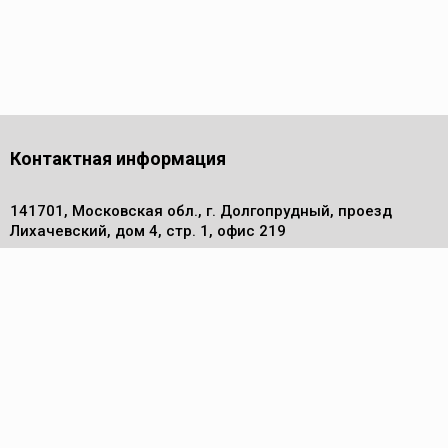
Контактная информация
141701, Московская обл., г. Долгопрудный, проезд
Лихачевский, дом 4, стр. 1, офис 219
Телефон
+7 (495) 972 30 50
Электронная почта
info@pm-komplekt.ru
Каталог