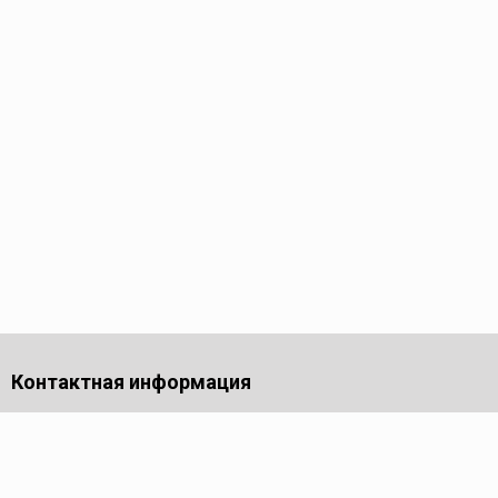
Контактная информация
141701, Московская обл., г. Долгопрудный, проезд
Лихачевский, дом 4, стр. 1, офис 219