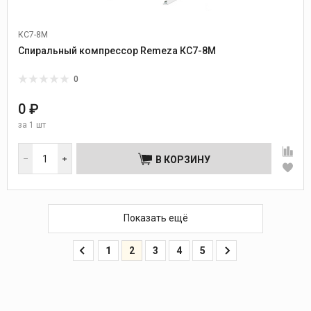
КС7-8М
Спиральный компрессор Remeza КС7-8М
0
0 ₽
за
1 шт
В КОРЗИНУ
Показать ещё
1
2
3
4
5