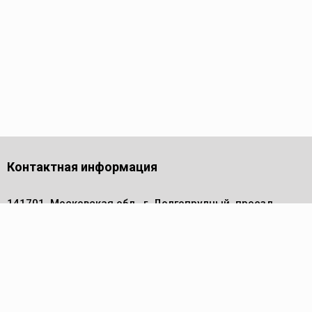
Контактная информация
141701, Московская обл., г. Долгопрудный, проезд
Лихачевский, дом 4, стр. 1, офис 219
Телефон
+7 (495) 972 30 50
Электронная почта
info@pm-komplekt.ru