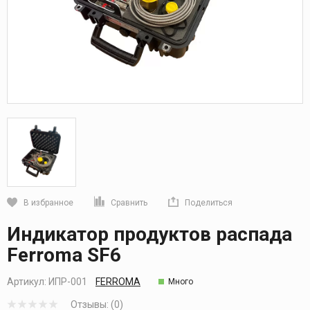
В избранное
Сравнить
Поделиться
Кликните, чтобы скопировать прямую ссылку
Индикатор продуктов распада
Ferroma SF6
Артикул:
ИПР-001
FERROMA
Много
Отзывы: (0)