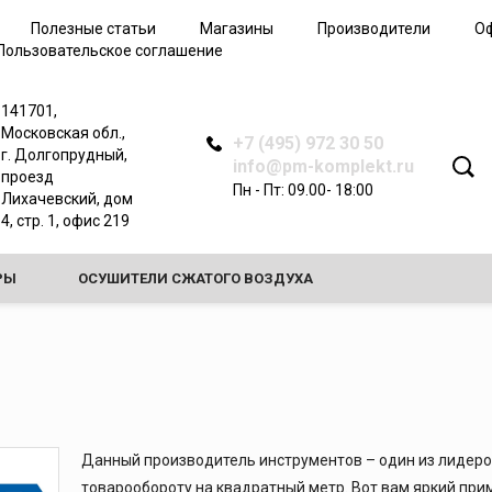
Дополнительные
Полезные статьи
Магазины
Производители
О
принадлежности для
Пользовательское соглашение
пескоструйного
оборудования
Спецодежда
141701,
пескоструйщика
Московская обл.,
+7 (495) 972 30 50
г. Долгопрудный,
info@pm-komplekt.ru
проезд
Пн - Пт: 09.00- 18:00
Лихачевский, дом
4, стр. 1, офис 219
для
зом
РЫ
ОСУШИТЕЛИ СЖАТОГО ВОЗДУХА
аза
ства
НОЕ ОБОРУДОВАНИЕ
ТЕПЛООБМЕННИКИ
вки
БОРУДОВАНИЕ ДЛЯ РАБОТЫ С ЭЛЕГАЗОМ (SF6)
полнения
Данный производитель инструментов – один из лидеро
товарообороту на квадратный метр. Вот вам яркий при