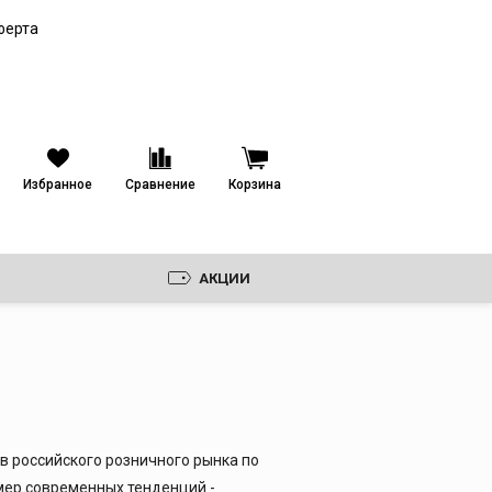
Паяные пластинчатые
теплообменники
ферта
Кожухопластинчатые
теплообменники
Избранное
Сравнение
Корзина
АКЦИИ
в российского розничного рынка по
мер современных тенденций -