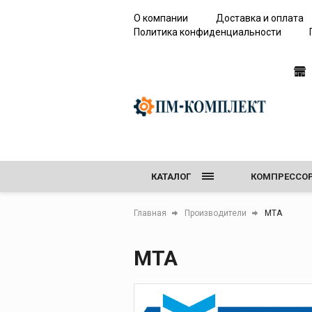
О компании
Доставка и оплата
Политика конфиденциальности
Сервисное
оборудование 
работы с элега
(SF6)
КАТАЛОГ
КОМПРЕССО
Течеискатели элег
Анализаторы каче
ПЕСКОСТРУЙ
Главная
Производители
MTA
элегаза
Сервисные устано
СЕРВИСНОЕ О
MTA
Устройства для
откачивания и за
элегазом
Резервуары