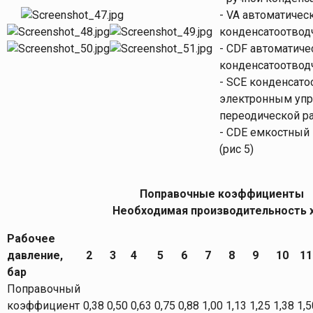
- VA автоматичес
конденсатоотводч
- CDF автоматич
конденсатоотводч
- SCE конденсато
электронным упр
переодической ра
- CDE емкостный
(рис 5)
Поправочные коэффициенты
Необходимая производительность x
Рабочее
давление,
2
3
4
5
6
7
8
9
10
11
бар
Поправочный
коэффициент
0,38
0,50
0,63
0,75
0,88
1,00
1,13
1,25
1,38
1,5