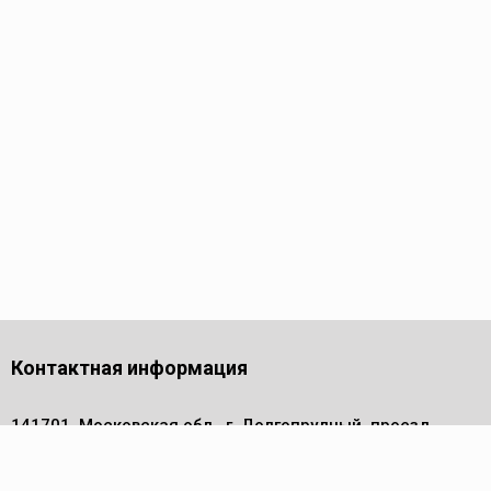
Контактная информация
141701, Московская обл., г. Долгопрудный, проезд
Лихачевский, дом 4, стр. 1, офис 219