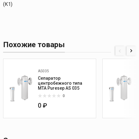
(К1)
Похожие товары
AS035
Сепаратор
центробежного типа
МТА Puresep AS 035
0
0 ₽