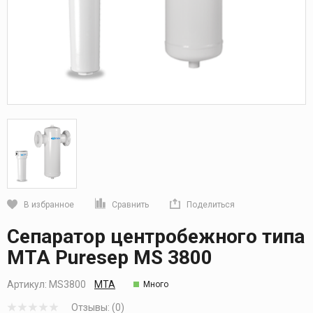
В избранное
Сравнить
Поделиться
Кликните, чтобы скопировать прямую ссылку
Сепаратор центробежного типа
МТА Puresep MS 3800
Артикул:
MS3800
MTA
Много
Отзывы: (0)