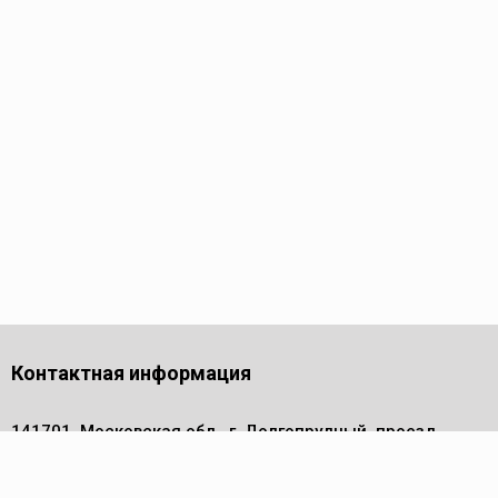
Контактная информация
141701, Московская обл., г. Долгопрудный, проезд
Лихачевский, дом 4, стр. 1, офис 219