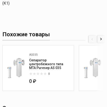
(К1)
Похожие товары
AS035
Сепаратор
центробежного типа
МТА Puresep AS 035
0
0 ₽