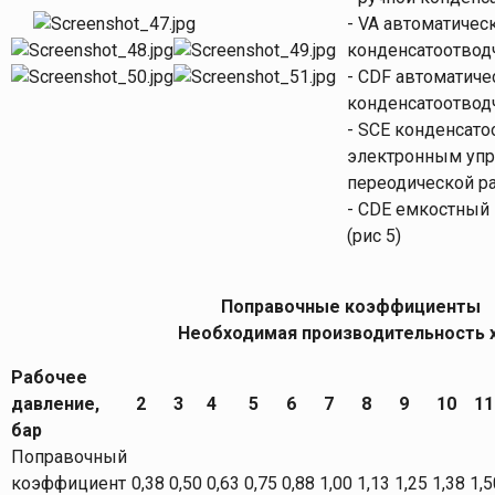
- VA автоматичес
конденсатоотводч
- CDF автоматич
конденсатоотводч
- SCE конденсато
электронным упр
переодической ра
- CDE емкостный
(рис 5)
Поправочные коэффициенты
Необходимая производительность x
Рабочее
давление,
2
3
4
5
6
7
8
9
10
11
бар
Поправочный
коэффициент
0,38
0,50
0,63
0,75
0,88
1,00
1,13
1,25
1,38
1,5