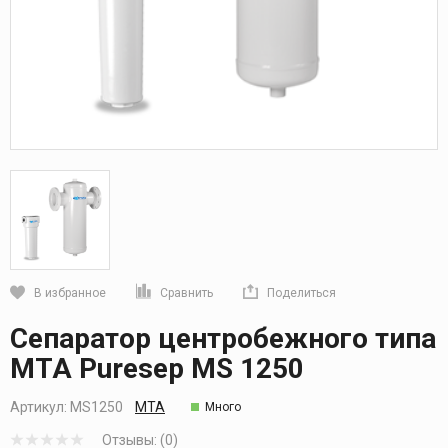
В избранное
Сравнить
Поделиться
Кликните, чтобы скопировать прямую ссылку
Сепаратор центробежного типа
МТА Puresep MS 1250
Артикул:
MS1250
MTA
Много
Отзывы: (0)