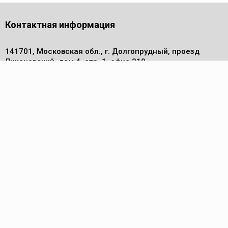
Контактная информация
141701, Московская обл., г. Долгопрудный, проезд
Лихачевский, дом 4, стр. 1, офис 219
Телефон
+7 (495) 972 30 50
Электронная почта
info@pm-komplekt.ru
Каталог
Компрессоры
Осушители сжатого воздуха
Воздуходувки