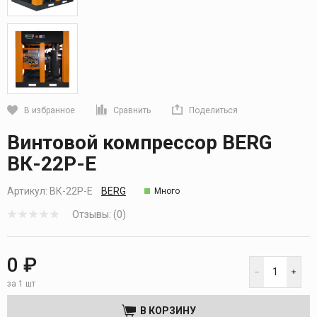
В избранное
Сравнить
Поделиться
Кликните, чтобы скопировать прямую ссылку
Винтовой компрессор BERG
ВК-22Р-E
Артикул:
ВК-22Р-E
BERG
Много
Отзывы: (0)
0 ₽
за 1 шт
В КОРЗИНУ