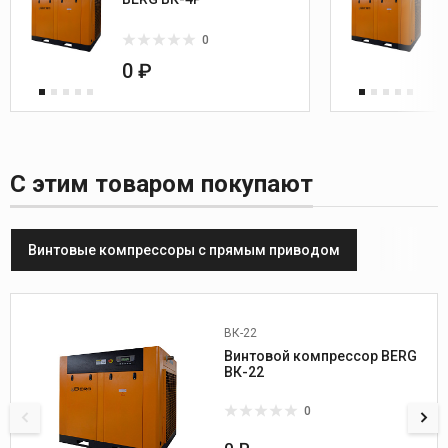
0
0 ₽
С этим товаром покупают
Винтовые компрессоры с прямым приводом
ВК-22
Производитель:
BERG
Винтовой компрессор BERG
Мощность, кВт:
22
ВК-22
Производительность, м³/мин.:
3,8/ 3,6/ 3,2/ 2,8
0
Давление, бар:
7/8/10/12
Выход, G:
1"