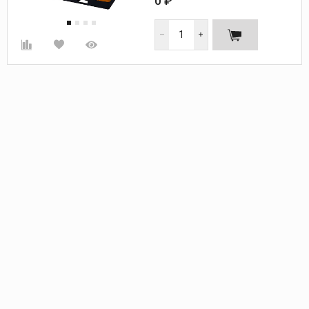
0 ₽
Шум, дБ:
68
Габариты (ДхШхВ), мм.:
1480х800х1300
Вес, кг:
650