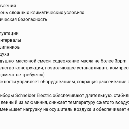
авлений
чень сложных климатических условиях
ическая безопасность
луатации
интервалы
шипников
духа
здушно-масляной смеси, содержание масла не более 3ppm
шенство конструкции, позволяющее устанавливать компр
амент не требуется)
жности управляет оборудованием, сокращая рассеивание 
боры Schneider Electric обеспечивают длительную, стаби
вленный из алюминия, снижает температуру сжатого возду
 уменьшает нагрузку на осушитель воздуха и обеспечивае