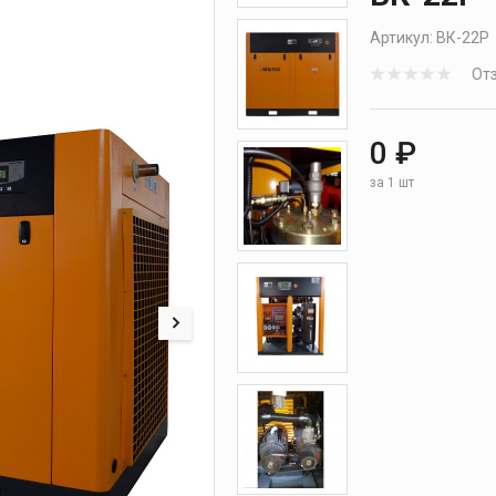
нтроля
Артикул:
ВК-22Р
Отз
0 ₽
за 1 шт