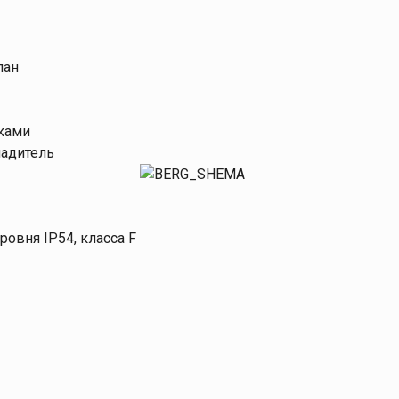
пан
ками
адитель
ровня IP54, класса F