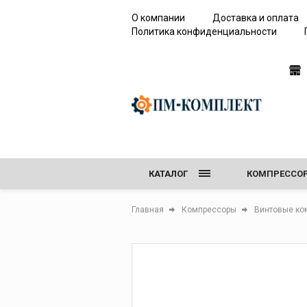
О компании
Доставка и оплата
Политика конфиденциальности
Сервисное
оборудование 
работы с элега
(SF6)
КАТАЛОГ
КОМПРЕССО
Течеискатели элег
Анализаторы каче
ПЕСКОСТРУЙ
Главная
Компрессоры
Винтовые ко
элегаза
Сервисные устано
СЕРВИСНОЕ О
Устройства для
откачивания и за
элегазом
Резервуары