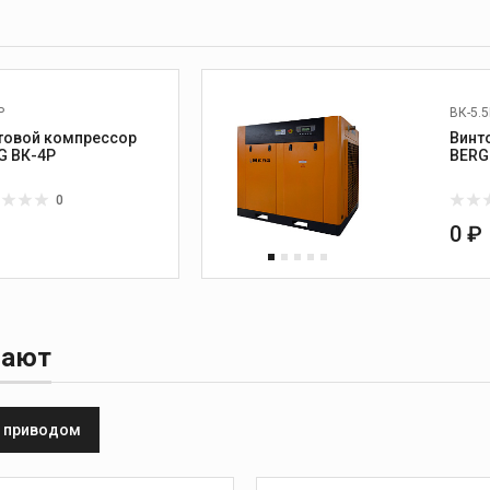
Р
ВК-5.5
товой компрессор
Винт
G ВК-4Р
BERG
0
₽
0 ₽
пают
м приводом