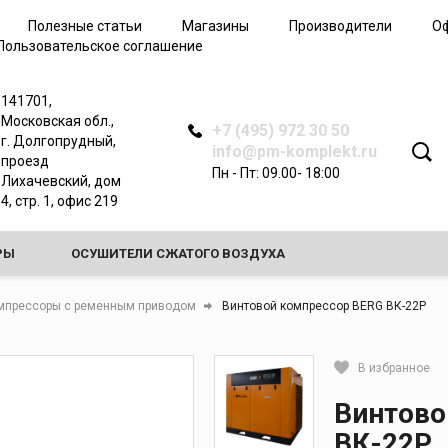
Дополнительные
Полезные статьи
Магазины
Производители
О
принадлежности для
Пользовательское соглашение
пескоструйного
оборудования
Спецодежда
141701,
пескоструйщика
Московская обл.,
+7 (495) 972 30 50
г. Долгопрудный,
info@pm-komplekt.ru
проезд
Пн - Пт: 09.00- 18:00
Лихачевский, дом
4, стр. 1, офис 219
для
зом
РЫ
ОСУШИТЕЛИ СЖАТОГО ВОЗДУХА
аза
ства
НОЕ ОБОРУДОВАНИЕ
ТЕПЛООБМЕННИКИ
мпрессоры с ременным приводом
Винтовой компрессор BERG ВК-22Р
вки
БОРУДОВАНИЕ ДЛЯ РАБОТЫ С ЭЛЕГАЗОМ (SF6)
В избранное
полнения
Кликните, чтобы скопировать 
Винтово
ВК-22Р