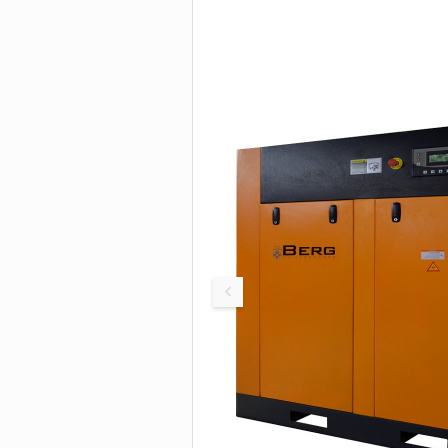
Устройства для ко
элегаза
Дополнительное
оборудование
Плотномеры и
денсиметры