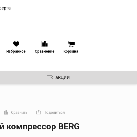
Паяные пластинчатые
теплообменники
ферта
Кожухопластинчатые
теплообменники
Избранное
Сравнение
Корзина
АКЦИИ
Сравнить
Поделиться
прямую ссылку
й компрессор BERG