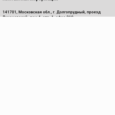
141701, Московская обл., г. Долгопрудный, проезд
Лихачевский, дом 4, стр. 1, офис 219
Телефон
+7 (495) 972 30 50
Электронная почта
info@pm-komplekt.ru
Каталог
Компрессоры
Осушители сжатого воздуха
Воздуходувки
Абразивоструйные камеры
Пескоструйное оборудование