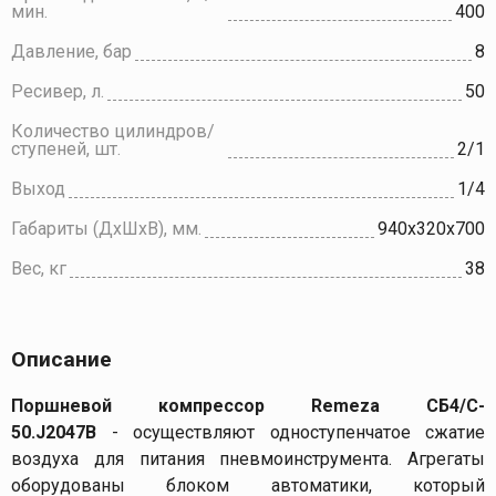
мин.
400
Давление, бар
8
Ресивер, л.
50
Количество цилиндров/
ступеней, шт.
2/1
Выход
1/4
Габариты (ДхШхВ), мм.
940х320х700
Вес, кг
38
Описание
Поршневой компрессор Remeza СБ4/С-
50.J2047B
- осуществляют одноступенчатое сжатие
воздуха для питания пневмоинструмента. Агрегаты
оборудованы блоком автоматики, который