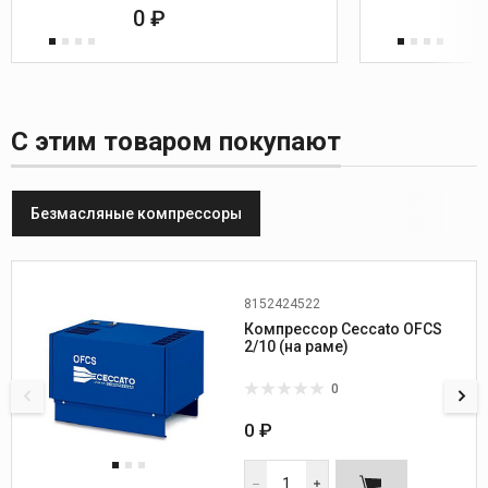
0 ₽
С этим товаром покупают
Безмасляные компрессоры
8152424522
Производитель:
Ceccato
Компрессор Ceccato OFCS
Мощность, кВт:
1,5
2/10 (на раме)
Напряжение, В:
220
Производительность, л/мин.:
126
0
Ресивер, л.:
нет
Фаза:
1
0 ₽
Габариты (ДхШхВ), мм.:
800х600х540
Вес, кг:
105